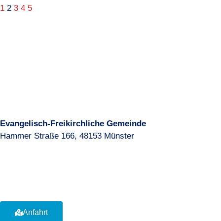
1
2
3
4
5
Evangelisch-Freikirchliche Gemeinde
Hammer Straße 166, 48153 Münster
+49 251 / 97429427
info@baptisten-muenster.de
Anfahrt