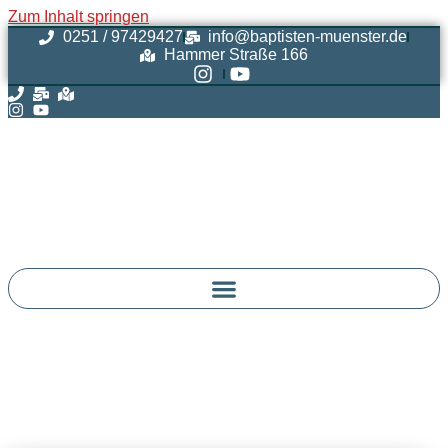
Inhalt
Zum Inhalt springen
springen
0251 / 97429427
info@baptisten-muenster.de
Hammer Straße 166
SOLA Münsterland