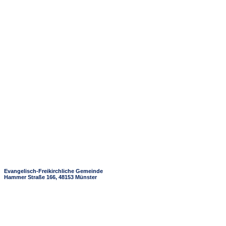
Evangelisch-Freikirchliche Gemeinde
Hammer Straße 166, 48153 Münster
+49 251 / 97429427
info@baptisten-muenster.de