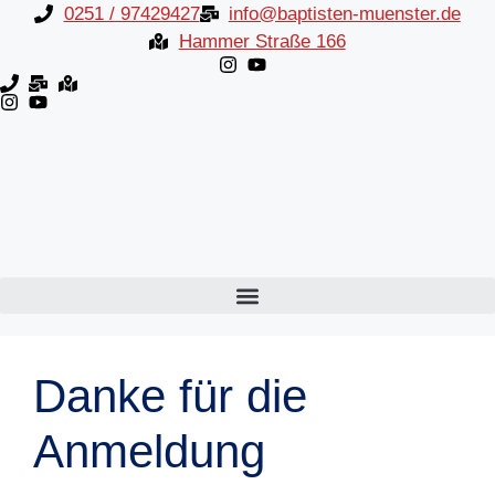
Inhalt
Zum
0251 / 97429427
info@baptisten-muenster.de
springen
Inhalt
Hammer Straße 166
springen
Danke für die
Anmeldung