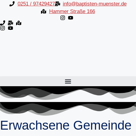
Inhalt
Zum
0251 / 97429427
info@baptisten-muenster.de
springen
Inhalt
Hammer Straße 166
springen
Erwachsene Gemeinde